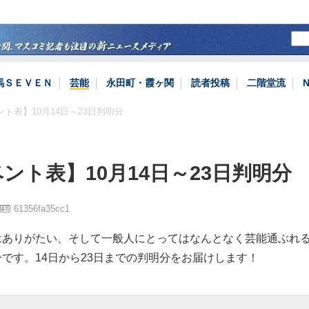
馬ＳＥＶＥＮ
芸能
永田町・霞ヶ関
読者投稿
二階堂流
ント表】10月14日～23日判明分
ント表】10月14日～23日判明分
61356fa35cc1
はありがたい、そして一般人にとってはなんとなく芸能通ぶれ
です。14日から23日までの判明分をお届けします！