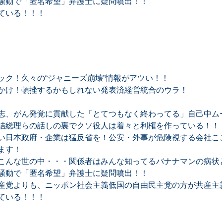
騒動で「匿名希望」弁護士に疑問噴出！！
ている！！！
ック！久々の“ジャニーズ崩壊”情報がアツい！！
かけ！頓挫するかもしれない発表済経営統合のウラ！
志、がん発覚に貢献した「とてつもなく終わってる」自己中ム
詰総理らの話しの裏でクソ役人は着々と利権を作っている！！
い日本政府・企業は猛反省を！公安・外事が危険視する会社ここ
ます！
こんな世の中・・・関係者はみんな知ってるバナナマンの病状
騒動で「匿名希望」弁護士に疑問噴出！！
産党よりも、ニッポン社会主義低国の自由民主党の方が共産主
ている！！！