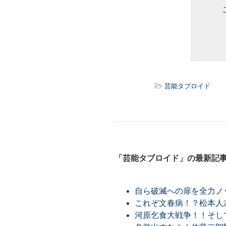
芸能タブロイド
「芸能タブロイド」の最新記
自ら破滅への扉を全力ノ
これぞ文春病！？松本人
河原乞食大戦争！！そし