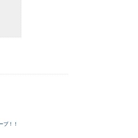
。
ーブ！！