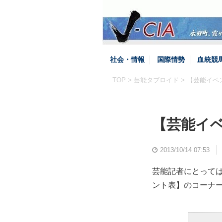
社会・情報
国際情勢
血統競
TOP
>
芸能タブロイド
> 【芸能イベ
【芸能イベ
2013/10/14 07:53
芸能記者にとって
ント表】のコーナー