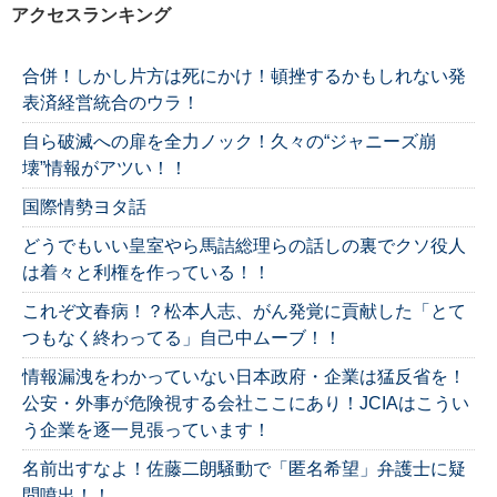
アクセスランキング
合併！しかし片方は死にかけ！頓挫するかもしれない発
表済経営統合のウラ！
自ら破滅への扉を全力ノック！久々の“ジャニーズ崩
壊”情報がアツい！！
国際情勢ヨタ話
どうでもいい皇室やら馬詰総理らの話しの裏でクソ役人
は着々と利権を作っている！！
これぞ文春病！？松本人志、がん発覚に貢献した「とて
つもなく終わってる」自己中ムーブ！！
情報漏洩をわかっていない日本政府・企業は猛反省を！
公安・外事が危険視する会社ここにあり！JCIAはこうい
う企業を逐一見張っています！
名前出すなよ！佐藤二朗騒動で「匿名希望」弁護士に疑
問噴出！！