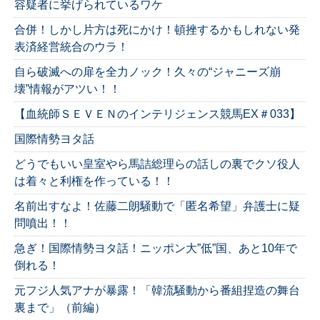
容疑者に挙げられているワケ
合併！しかし片方は死にかけ！頓挫するかもしれない発
表済経営統合のウラ！
自ら破滅への扉を全力ノック！久々の“ジャニーズ崩
壊”情報がアツい！！
【血統師ＳＥＶＥＮのインテリジェンス競馬EX＃033】
国際情勢ヨタ話
どうでもいい皇室やら馬詰総理らの話しの裏でクソ役人
は着々と利権を作っている！！
名前出すなよ！佐藤二朗騒動で「匿名希望」弁護士に疑
問噴出！！
急ぎ！国際情勢ヨタ話！ニッポン大”低”国、あと10年で
倒れる！
元フジ人気アナが暴露！「韓流騒動から番組捏造の舞台
裏まで」（前編）