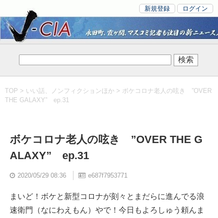
新規登録
ログイン
TOP
>
いい話、ノンフィクションほか
> ボケコロナ老人の呟き ”OVER
THE GALAXY” ep.31
ボケコロナ老人の呟き ”OVER THE G
ALAXY” ep.31
2020/05/29 08:36
e687f7953771
まいど！ボケと新型コロナが刻々とまだらに進んでる浪
速衛門（なにわえもん）やで！今日もよろしゅう頼んま