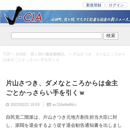
新規登録
ログイン
TOP
>
永田町・霞ヶ関の魑魅魍魎話。
> 片山さつき、ダメなところから
は金主ごとかっさらい手を引くｗ
片山さつき、ダメなところからは金主
ごとかっさらい手を引くｗ
2022/02/21 19:53
ec316e8e68cc
自民党二階派は、片山さつき元地方創生担当大臣に対
し、派閥を退会するよう促す退会勧告通知書を出しまし