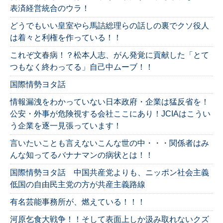
表済経営統合のウラ！
どうでもいい皇室やら馬詰総理らの話しの裏でクソ役人
は着々と利権を作っている！！
これぞ文春病！？松本人志、がん発覚に貢献した「とて
つもなく終わってる」自己中ムーブ！！
国際情勢ヨタ話
情報漏洩をわかっていない日本政府・企業は猛反省を！
公安・外事が危険視する会社ここにあり！JCIAはこうい
う企業を逐一見張っています！
言いたいことも言えないこんな世の中・・・関係者はみ
んな知ってるバナナマンの病状とは！！
国際情勢ヨタ話 中国共産党よりも、ニッポン社会主義
低国の自由民主党の方が共産主義路線
有名芸能事務所が、燃えている！！！
河原乞食大戦争！！そして表面上しか汲み取れないクズ