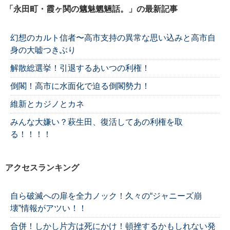
「永田町・霞ヶ関の魑魅魍魎話。」の最新記事
幻想のカルト信者〜高市支持の異常な思い込みと高市自
身の大嘘つきぶり
解散総選挙！引退するあいつの利権！
倒閣！高市に水面化で迫る倒閣勢力！
維新とカジノとカネ
みんな大嫌い？萩生田、復活してあの利権を取
る！！！！
アクセスランキング
自ら破滅への扉を全力ノック！久々の“ジャニーズ崩
壊”情報がアツい！！
合併！しかし片方は死にかけ！頓挫するかもしれない発