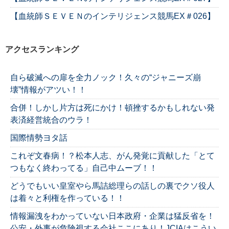
【血統師ＳＥＶＥＮのインテリジェンス競馬EX＃026】
アクセスランキング
自ら破滅への扉を全力ノック！久々の“ジャニーズ崩
壊”情報がアツい！！
合併！しかし片方は死にかけ！頓挫するかもしれない発
表済経営統合のウラ！
国際情勢ヨタ話
これぞ文春病！？松本人志、がん発覚に貢献した「とて
つもなく終わってる」自己中ムーブ！！
どうでもいい皇室やら馬詰総理らの話しの裏でクソ役人
は着々と利権を作っている！！
情報漏洩をわかっていない日本政府・企業は猛反省を！
公安・外事が危険視する会社ここにあり！JCIAはこうい