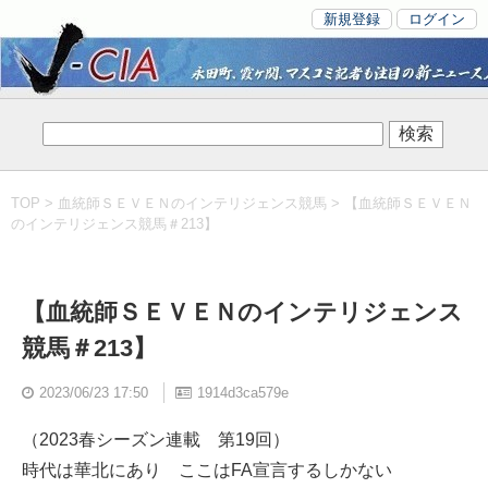
新規登録
ログイン
TOP
>
血統師ＳＥＶＥＮのインテリジェンス競馬
> 【血統師ＳＥＶＥＮ
のインテリジェンス競馬＃213】
【血統師ＳＥＶＥＮのインテリジェンス
競馬＃213】
2023/06/23 17:50
1914d3ca579e
（2023春シーズン連載 第19回）
時代は華北にあり ここはFA宣言するしかない