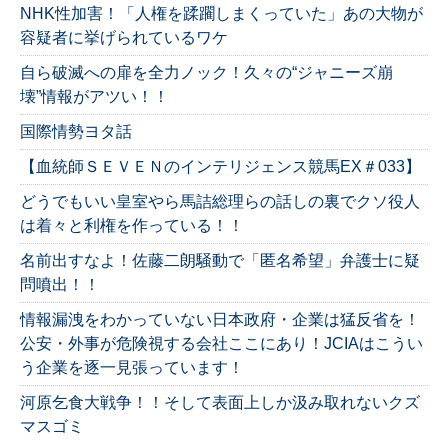
NHK性加害！「人権を蹂躙しまくっていた」あの大物が
容疑者に挙げられているワケ
自ら破滅への扉を全力ノック！久々の“ジャニーズ崩
壊”情報がアツい！！
国際情勢ヨタ話
【血統師ＳＥＶＥＮのインテリジェンス競馬EX＃033】
どうでもいい皇室やら馬詰総理らの話しの裏でクソ役人
は着々と利権を作っている！！
名前出すなよ！佐藤二朗騒動で「匿名希望」弁護士に疑
問噴出！！
情報漏洩をわかっていない日本政府・企業は猛反省を！
公安・外事が危険視する会社ここにあり！JCIAはこうい
う企業を逐一見張っています！
河原乞食大戦争！！そして表面上しか汲み取れないクズ
マスゴミ