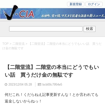
新規登録
ログイン
TOP
>
二階堂流
> 【二階堂流】二階堂の本当にどうでもいい話 買うだ
け金の無駄です
【二階堂流】二階堂の本当にどうでもい
い話 買うだけ金の無駄です
2023/12/04 05:28
bcb00c7954e5
何だこれ！くだらねえ記事更新すんな！とか言われても
返金しないからねっ！