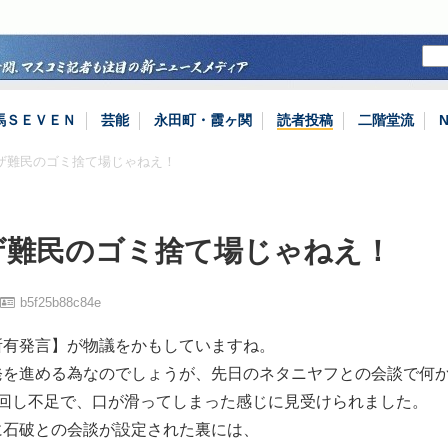
馬ＳＥＶＥＮ
芸能
永田町・霞ヶ関
読者投稿
二階堂流
ガザ難民のゴミ捨て場じゃねえ！
ザ難民のゴミ捨て場じゃねえ！
b5f25b88c84e
所有発言】が物議をかもしていますね。
を進める為なのでしょうが、先日のネタニヤフとの会談で何
根回し不足で、口が滑ってしまった感じに見受けられました。
石破との会談が設定された裏には、