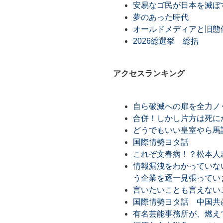
安易なゴ民が日本を滅ぼ
夢のあった時代
オールドメディアと旧態
2026総選挙 総括
アクセスランキング
自ら破滅への扉を全力ノ
合併！しかし片方は死に
どうでもいい皇室やら馬
国際情勢ヨタ話
これぞ文春病！？松本人
情報漏洩をわかっていな
う企業を逐一見張ってい
言いたいことも言えない
国際情勢ヨタ話 中国共
有名芸能事務所が、燃え