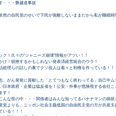
す・・・磐越道事故
依然の自民党のせいで下民が覚醒しないままだから私が睡眠時
ック！久々の“ジャニーズ崩壊”情報がアツい！！
かけ！頓挫するかもしれない発表済経営統合のウラ！
詰総理らの話しの裏でクソ役人は着々と利権を作っている！！
志、がん発覚に貢献した「とてつもなく終わってる」自己中ム
い日本政府・企業は猛反省を！公安・外事が危険視する会社ここ
ます！
こんな世の中・・・関係者はみんな知ってるバナナマンの病状
産党よりも、ニッポン社会主義低国の自由民主党の方が共産主
ている！！！