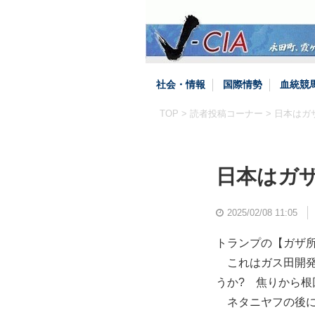
社会・情報
国際情勢
血統競
TOP
>
読者投稿コーナー
> 日本は
日本はガ
2025/02/08 11:05
トランプの【ガザ
これはガス田開発
うか? 焦りから
ネタニヤフの後に