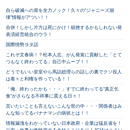
自ら破滅への扉を全力ノック！久々の“ジャニーズ崩
壊”情報がアツい！！
合併！しかし片方は死にかけ！頓挫するかもしれない発
表済経営統合のウラ！
国際情勢ヨタ話
これぞ文春病！？松本人志、がん発覚に貢献した「とて
つもなく終わってる」自己中ムーブ！！
どうでもいい皇室やら馬詰総理らの話しの裏でクソ役人
は着々と利権を作っている！！
「俺、終わったかも・・・」すでに終わってる“真正乞
食”がさらなる不祥事に震える日々！
言いたいことも言えないこんな世の中・・・関係者はみ
んな知ってるバナナマンの病状とは！！
情報漏洩をわかっていない日本政府・企業は猛反省を！