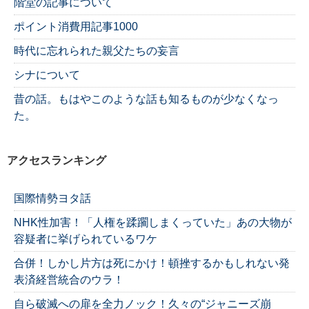
階堂の記事について
ポイント消費用記事1000
時代に忘れられた親父たちの妄言
シナについて
昔の話。もはやこのような話も知るものが少なくなっ
た。
アクセスランキング
国際情勢ヨタ話
NHK性加害！「人権を蹂躙しまくっていた」あの大物が
容疑者に挙げられているワケ
合併！しかし片方は死にかけ！頓挫するかもしれない発
表済経営統合のウラ！
自ら破滅への扉を全力ノック！久々の“ジャニーズ崩