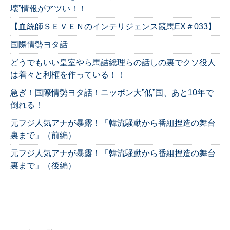
壊”情報がアツい！！
【血統師ＳＥＶＥＮのインテリジェンス競馬EX＃033】
国際情勢ヨタ話
どうでもいい皇室やら馬詰総理らの話しの裏でクソ役人
は着々と利権を作っている！！
急ぎ！国際情勢ヨタ話！ニッポン大”低”国、あと10年で
倒れる！
元フジ人気アナが暴露！「韓流騒動から番組捏造の舞台
裏まで」（前編）
元フジ人気アナが暴露！「韓流騒動から番組捏造の舞台
裏まで」（後編）