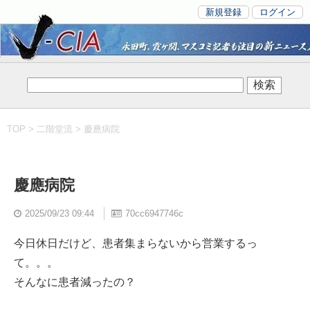
新規登録
ログイン
TOP
>
二階堂流
> 慶應病院
慶應病院
2025/09/23 09:44
70cc6947746c
今日休日だけど、患者集まらないから営業するっ
て。。。
そんなに患者減ったの？