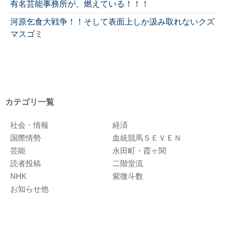
有名芸能事務所が、燃えている！！！
河原乞食大戦争！！そして表面上しか汲み取れないクズ
マスゴミ
カテゴリ一覧
社会・情報
経済
国際情勢
血統競馬ＳＥＶＥＮ
芸能
永田町・霞ヶ関
読者投稿
二階堂流
NHK
紫微斗数
お知らせ他