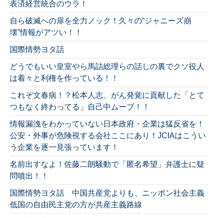
表済経営統合のウラ！
自ら破滅への扉を全力ノック！久々の“ジャニーズ崩
壊”情報がアツい！！
国際情勢ヨタ話
どうでもいい皇室やら馬詰総理らの話しの裏でクソ役人
は着々と利権を作っている！！
これぞ文春病！？松本人志、がん発覚に貢献した「とて
つもなく終わってる」自己中ムーブ！！
情報漏洩をわかっていない日本政府・企業は猛反省を！
公安・外事が危険視する会社ここにあり！JCIAはこうい
う企業を逐一見張っています！
名前出すなよ！佐藤二朗騒動で「匿名希望」弁護士に疑
問噴出！！
国際情勢ヨタ話 中国共産党よりも、ニッポン社会主義
低国の自由民主党の方が共産主義路線