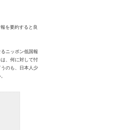
情報を要約すると良
なるニッポン低国報
力は、何に対して忖
言うのも、日本人少
い。
。