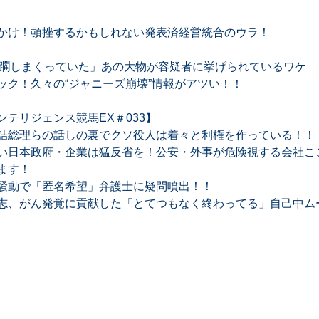
かけ！頓挫するかもしれない発表済経営統合のウラ！
蹂躙しまくっていた」あの大物が容疑者に挙げられているワケ
ック！久々の“ジャニーズ崩壊”情報がアツい！！
テリジェンス競馬EX＃033】
詰総理らの話しの裏でクソ役人は着々と利権を作っている！！
い日本政府・企業は猛反省を！公安・外事が危険視する会社ここ
ます！
騒動で「匿名希望」弁護士に疑問噴出！！
志、がん発覚に貢献した「とてつもなく終わってる」自己中ム