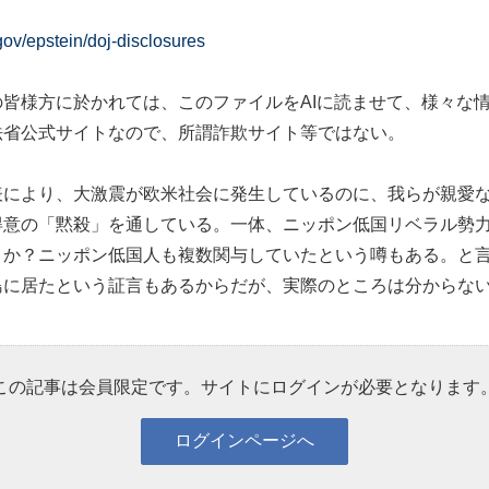
gov/epstein/doj-disclosures
皆様方に於かれては、このファイルをAIに読ませて、様々な
法省公式サイトなので、所謂詐欺サイト等ではない。
表により、大激震が欧米社会に発生しているのに、我らが親愛
得意の「黙殺」を通している。一体、ニッポン低国リベラル勢
うか？ニッポン低国人も複数関与していたという噂もある。と
島に居たという証言もあるからだが、実際のところは分からな
この記事は会員限定です。サイトにログインが必要となります