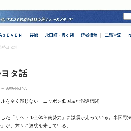
馬ＳＥＶＥＮ
芸能
永田町・霞ヶ関
読者投稿
二階堂流
情勢ヨタ話
勢ヨタ話
990644cf4e9f
イルを全く報じない、ニッポン低国腐れ報道機関
とした「リベラル全体主義勢力」に激震が走っている。米国司
ル」が、方々に波紋を来している。