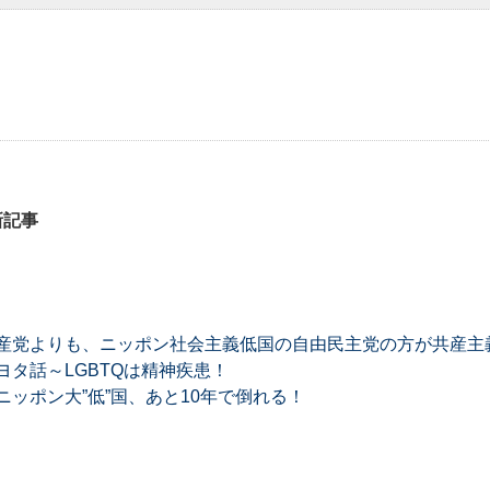
新記事
産党よりも、ニッポン社会主義低国の自由民主党の方が共産主
タ話～LGBTQは精神疾患！
ッポン大”低”国、あと10年で倒れる！