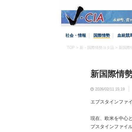
社会・情報
国際情勢
血統競
TOP
>
新・国際情勢ヨタ話
> 新国際
新国際情
2026/02/11 15:19
エプスタインファ
現在、欧米を中心
プスタインファイ