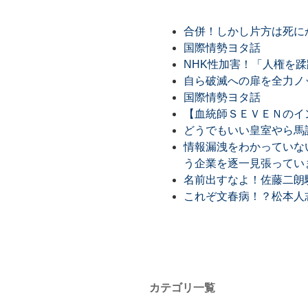
合併！しかし片方は死に
国際情勢ヨタ話
NHK性加害！「人権を
自ら破滅への扉を全力ノ
国際情勢ヨタ話
【血統師ＳＥＶＥＮのイン
どうでもいい皇室やら馬
情報漏洩をわかっていな
う企業を逐一見張ってい
名前出すなよ！佐藤二朗
これぞ文春病！？松本人
カテゴリ一覧