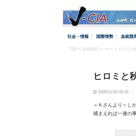
社会・情報
国際情勢
血統競
TOP
>
読者投稿コーナー
> ヒロミ
ヒロミと
2006/11/30 08:29
＜Ｋさんより＞し
捕まえれば一連の