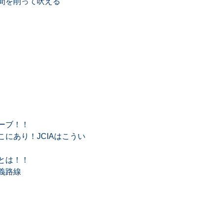
間を削って吠える
ーブ！！
にあり！JCIAはこうい
とは！！
義路線