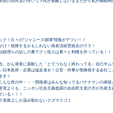
依然の自民党のせいで下民が覚醒しないままだから私が睡眠時
ック！久々の“ジャニーズ崩壊”情報がアツい！！
かけ！頓挫するかもしれない発表済経営統合のウラ！
詰総理らの話しの裏でクソ役人は着々と利権を作っている！！
志、がん発覚に貢献した「とてつもなく終わってる」自己中ム
い日本政府・企業は猛反省を！公安・外事が危険視する会社ここ
ます！
こんな世の中・・・関係者はみんな知ってるバナナマンの病状
産党よりも、ニッポン社会主義低国の自由民主党の方が共産主
ている！！！
て表面上しか汲み取れないクズマスゴミ