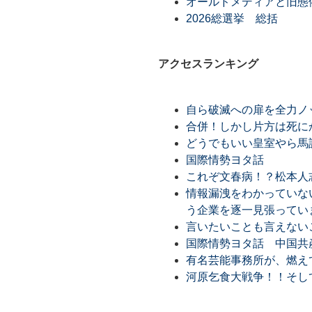
オールドメディアと旧態
2026総選挙 総括
アクセスランキング
自ら破滅への扉を全力ノ
合併！しかし片方は死に
どうでもいい皇室やら馬
国際情勢ヨタ話
これぞ文春病！？松本人
情報漏洩をわかっていな
う企業を逐一見張ってい
言いたいことも言えない
国際情勢ヨタ話 中国共
有名芸能事務所が、燃え
河原乞食大戦争！！そし