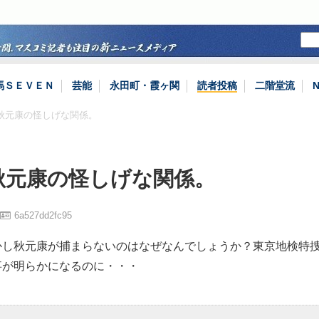
馬ＳＥＶＥＮ
芸能
永田町・霞ヶ関
読者投稿
二階堂流
と秋元康の怪しげな関係。
秋元康の怪しげな関係。
6a527dd2fc95
かし秋元康が捕まらないのはなぜなんでしょうか？東京地検特
事が明らかになるのに・・・