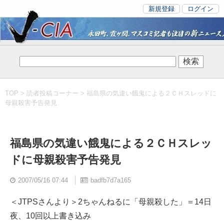
新規登録
ログイン
TOP
>
読者投稿コーナー
> 福島県の気違い餓鬼による２ＣＨスレッドに
母親殺害予告発見
福島県の気違い餓鬼による２ＣＨスレッ
ドに母親殺害予告発見
2007/05/16 07:44
badfb7d7a165
＜JTPSさんより＞2ちゃんねるに「母親殺した」＝14日
夜、10回以上書き込み