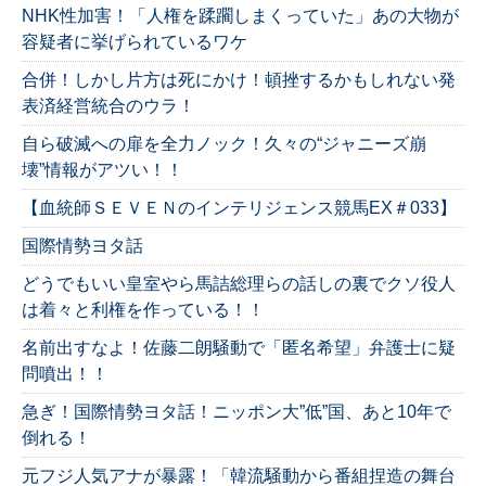
NHK性加害！「人権を蹂躙しまくっていた」あの大物が
容疑者に挙げられているワケ
合併！しかし片方は死にかけ！頓挫するかもしれない発
表済経営統合のウラ！
自ら破滅への扉を全力ノック！久々の“ジャニーズ崩
壊”情報がアツい！！
【血統師ＳＥＶＥＮのインテリジェンス競馬EX＃033】
国際情勢ヨタ話
どうでもいい皇室やら馬詰総理らの話しの裏でクソ役人
は着々と利権を作っている！！
名前出すなよ！佐藤二朗騒動で「匿名希望」弁護士に疑
問噴出！！
急ぎ！国際情勢ヨタ話！ニッポン大”低”国、あと10年で
倒れる！
元フジ人気アナが暴露！「韓流騒動から番組捏造の舞台