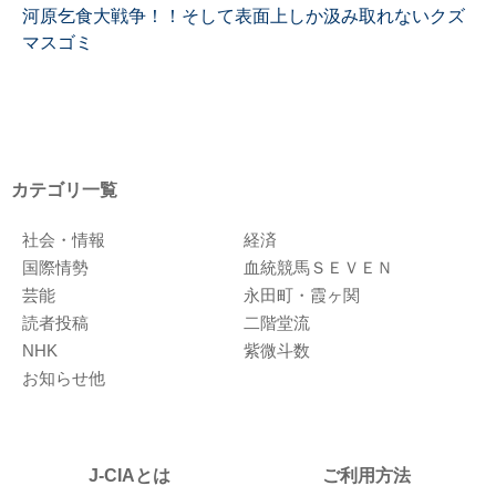
河原乞食大戦争！！そして表面上しか汲み取れないクズ
マスゴミ
カテゴリ一覧
社会・情報
経済
国際情勢
血統競馬ＳＥＶＥＮ
芸能
永田町・霞ヶ関
読者投稿
二階堂流
NHK
紫微斗数
お知らせ他
J-CIAとは
ご利用方法