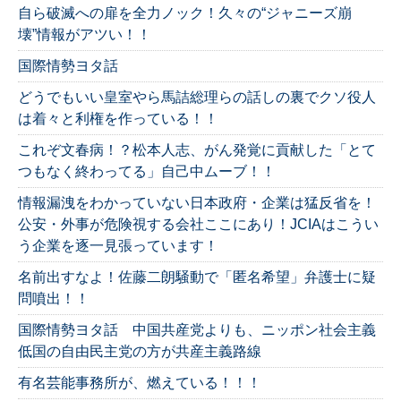
自ら破滅への扉を全力ノック！久々の“ジャニーズ崩
壊”情報がアツい！！
国際情勢ヨタ話
どうでもいい皇室やら馬詰総理らの話しの裏でクソ役人
は着々と利権を作っている！！
これぞ文春病！？松本人志、がん発覚に貢献した「とて
つもなく終わってる」自己中ムーブ！！
情報漏洩をわかっていない日本政府・企業は猛反省を！
公安・外事が危険視する会社ここにあり！JCIAはこうい
う企業を逐一見張っています！
名前出すなよ！佐藤二朗騒動で「匿名希望」弁護士に疑
問噴出！！
国際情勢ヨタ話 中国共産党よりも、ニッポン社会主義
低国の自由民主党の方が共産主義路線
有名芸能事務所が、燃えている！！！