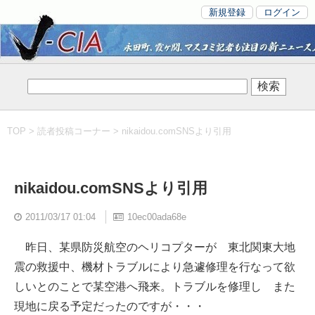
新規登録
ログイン
TOP
>
読者投稿コーナー
> nikaidou.comSNSより引用
nikaidou.comSNSより引用
2011/03/17 01:04
10ec00ada68e
昨日、某県防災航空のヘリコプターが 東北関東大地
震の救援中、機材トラブルにより急遽修理を行なって欲
しいとのことで某空港へ飛来。トラブルを修理し また
現地に戻る予定だったのですが・・・