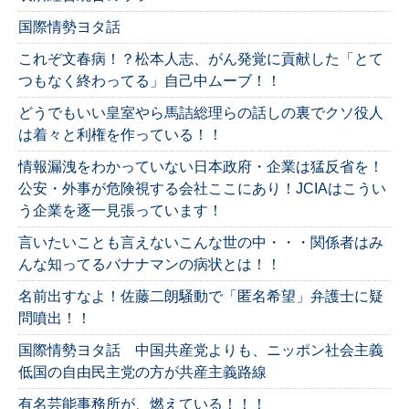
国際情勢ヨタ話
これぞ文春病！？松本人志、がん発覚に貢献した「とて
つもなく終わってる」自己中ムーブ！！
どうでもいい皇室やら馬詰総理らの話しの裏でクソ役人
は着々と利権を作っている！！
情報漏洩をわかっていない日本政府・企業は猛反省を！
公安・外事が危険視する会社ここにあり！JCIAはこうい
う企業を逐一見張っています！
言いたいことも言えないこんな世の中・・・関係者はみ
んな知ってるバナナマンの病状とは！！
名前出すなよ！佐藤二朗騒動で「匿名希望」弁護士に疑
問噴出！！
国際情勢ヨタ話 中国共産党よりも、ニッポン社会主義
低国の自由民主党の方が共産主義路線
有名芸能事務所が、燃えている！！！