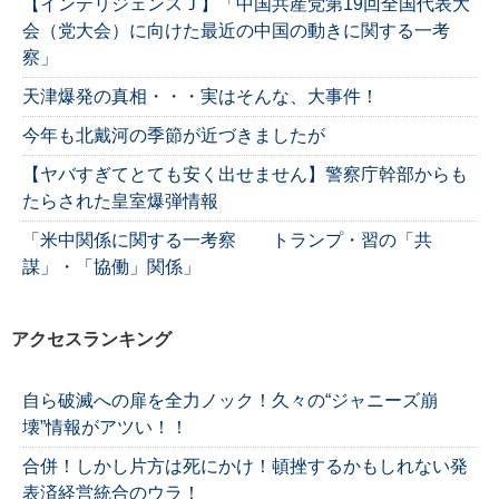
【インテリジェンスＪ】「中国共産党第19回全国代表大
会（党大会）に向けた最近の中国の動きに関する一考
察」
天津爆発の真相・・・実はそんな、大事件！
今年も北戴河の季節が近づきましたが
【ヤバすぎてとても安く出せません】警察庁幹部からも
たらされた皇室爆弾情報
「米中関係に関する一考察 トランプ・習の「共
謀」・「協働」関係」
アクセスランキング
自ら破滅への扉を全力ノック！久々の“ジャニーズ崩
壊”情報がアツい！！
合併！しかし片方は死にかけ！頓挫するかもしれない発
表済経営統合のウラ！