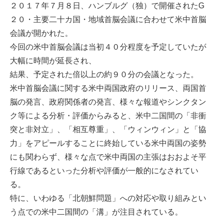
２０１７年７月８日、ハンブルグ（独）で開催されたG
２０・主要二十カ国・地域首脳会議に合わせて米中首脳
会議が開かれた。
今回の米中首脳会議は当初４０分程度を予定していたが
大幅に時間が延長され、
結果、予定された倍以上の約９０分の会議となった。
米中首脳会議に関する米中両国政府のリリース、両国首
脳の発言、政府関係者の発言、様々な報道やシンクタン
ク等による分析・評価からみると、米中二国間の「非衝
突と非対立」、「相互尊重」、「ウィンウィン」と「協
力」をアピールすることに終始している米中両国の姿勢
にも関わらず、様々な点で米中両国の主張はおおよそ平
行線であるといった分析や評価が一般的になされてい
る。
特に、いわゆる「北朝鮮問題」への対応や取り組みとい
う点での米中二国間の「溝」が注目されている。