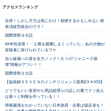
アクセスランキング
合併！しかし片方は死にかけ！頓挫するかもしれない発
表済経営統合のウラ！
国際情勢ヨタ話
NHK性加害！「人権を蹂躙しまくっていた」あの大物が
容疑者に挙げられているワケ
自ら破滅への扉を全力ノック！久々の“ジャニーズ崩
壊”情報がアツい！！
国際情勢ヨタ話
【血統師ＳＥＶＥＮのインテリジェンス競馬EX＃033】
どうでもいい皇室やら馬詰総理らの話しの裏でクソ役人
は着々と利権を作っている！！
情報漏洩をわかっていない日本政府・企業は猛反省を！