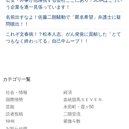
公安・外事が危険視する会社ここにあり！JCIAはこうい
う企業を逐一見張っています！
名前出すなよ！佐藤二朗騒動で「匿名希望」弁護士に疑
問噴出！！
これぞ文春病！？松本人志、がん発覚に貢献した「とて
つもなく終わってる」自己中ムーブ！！
カテゴリ一覧
社会・情報
経済
国際情勢
血統競馬ＳＥＶＥＮ
芸能
永田町・霞ヶ関
読者投稿
二階堂流
NHK
紫微斗数
お知らせ他