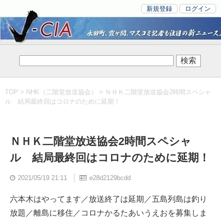
新規登録
ログイン
TOP
>
NHK（二階堂放送協会）
> ＮＨＫ二階堂放送協会2時間スペシャ
ル 結局最終回はコロナのために延期！
ＮＨＫ二階堂放送協会2時間スペシャ
ル 結局最終回はコロナのために延期！
2021/05/19 21:11
e28d2129bcdd
六本木はやってます／放送終了は延期／五島列島は釣り
放題／離島に移住／コロナかるたあいうえおを募集しま