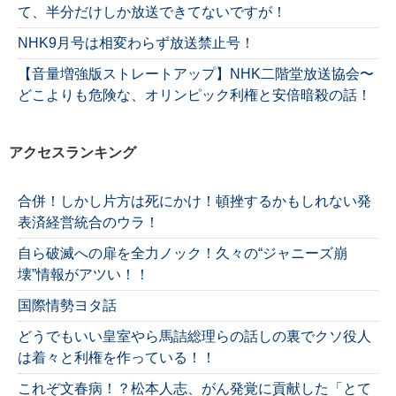
て、半分だけしか放送できてないですが！
NHK9月号は相変わらず放送禁止号！
【音量増強版ストレートアップ】NHK二階堂放送協会〜
どこよりも危険な、オリンピック利権と安倍暗殺の話！
アクセスランキング
合併！しかし片方は死にかけ！頓挫するかもしれない発
表済経営統合のウラ！
自ら破滅への扉を全力ノック！久々の“ジャニーズ崩
壊”情報がアツい！！
国際情勢ヨタ話
どうでもいい皇室やら馬詰総理らの話しの裏でクソ役人
は着々と利権を作っている！！
これぞ文春病！？松本人志、がん発覚に貢献した「とて