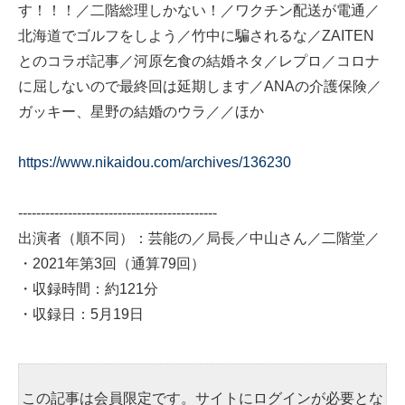
す！！！／二階総理しかない！／ワクチン配送が電通／
北海道でゴルフをしよう／竹中に騙されるな／ZAITEN
とのコラボ記事／河原乞食の結婚ネタ／レプロ／コロナ
に屈しないので最終回は延期します／ANAの介護保険／
ガッキー、星野の結婚のウラ／／ほか
https://www.nikaidou.com/archives/136230
--------------------------------------------
出演者（順不同）：芸能の／局長／中山さん／二階堂／
・2021年第3回（通算79回）
・収録時間：約121分
・収録日：5月19日
この記事は会員限定です。サイトにログインが必要とな