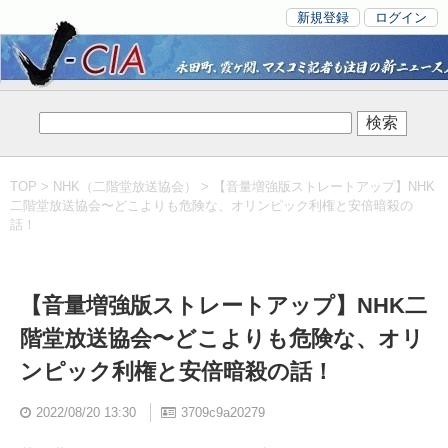
新規登録
ログイン
TOP
>
NHK（二階堂放送協会）
> 【音量増強版ストレートアップ】NHK
二階堂放送協会〜どこよりも危険な、オリンピック利権と安倍暗殺の
話！
【音量増強版ストレートアップ】NHK二
階堂放送協会〜どこよりも危険な、オリ
ンピック利権と安倍暗殺の話！
2022/08/20 13:30
3709c9a20279