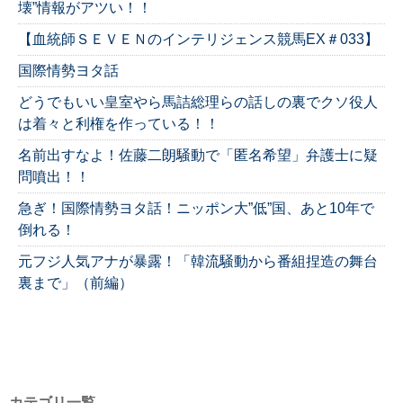
壊”情報がアツい！！
【血統師ＳＥＶＥＮのインテリジェンス競馬EX＃033】
国際情勢ヨタ話
どうでもいい皇室やら馬詰総理らの話しの裏でクソ役人
は着々と利権を作っている！！
名前出すなよ！佐藤二朗騒動で「匿名希望」弁護士に疑
問噴出！！
急ぎ！国際情勢ヨタ話！ニッポン大”低”国、あと10年で
倒れる！
元フジ人気アナが暴露！「韓流騒動から番組捏造の舞台
裏まで」（前編）
カテゴリ一覧