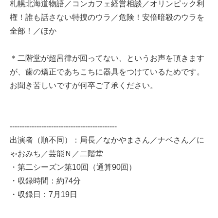
札幌北海道物語／コンカフェ経営相談／オリンピック利
権！誰も話さない特捜のウラ／危険！安倍暗殺のウラを
全部！／ほか
＊二階堂が超呂律が回ってない、というお声を頂きます
が、歯の矯正であちこちに器具をつけているためです。
お聞き苦しいですが何卒ご了承ください。
--------------------------------------------
出演者（順不同）：局長／なかやまさん／ナベさん／に
ゃおみち／芸能Ｎ／二階堂
・第二シーズン第10回（通算90回）
・収録時間：約74分
・収録日：7月19日