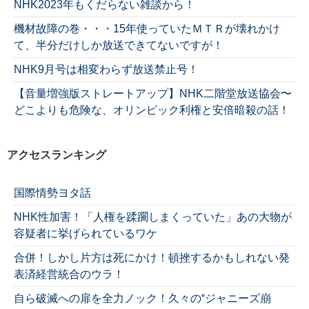
NHK2023年もくだらない雑談から！
機材故障の巻・・・15年使っていたＭＴＲが壊れかけ
て、半分だけしか放送できてないですが！
NHK9月号は相変わらず放送禁止号！
【音量増強版ストレートアップ】NHK二階堂放送協会〜
どこよりも危険な、オリンピック利権と安倍暗殺の話！
アクセスランキング
国際情勢ヨタ話
NHK性加害！「人権を蹂躙しまくっていた」あの大物が
容疑者に挙げられているワケ
合併！しかし片方は死にかけ！頓挫するかもしれない発
表済経営統合のウラ！
自ら破滅への扉を全力ノック！久々の“ジャニーズ崩