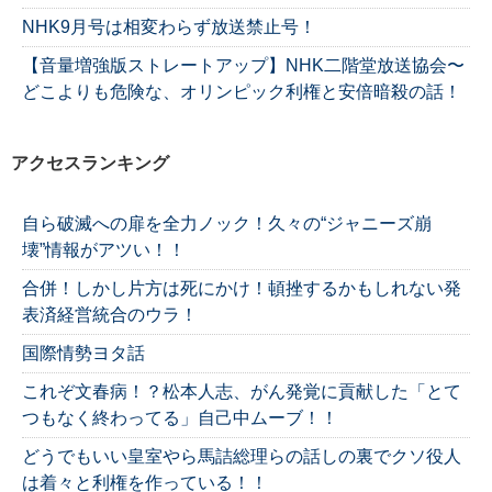
NHK9月号は相変わらず放送禁止号！
【音量増強版ストレートアップ】NHK二階堂放送協会〜
どこよりも危険な、オリンピック利権と安倍暗殺の話！
アクセスランキング
自ら破滅への扉を全力ノック！久々の“ジャニーズ崩
壊”情報がアツい！！
合併！しかし片方は死にかけ！頓挫するかもしれない発
表済経営統合のウラ！
国際情勢ヨタ話
これぞ文春病！？松本人志、がん発覚に貢献した「とて
つもなく終わってる」自己中ムーブ！！
どうでもいい皇室やら馬詰総理らの話しの裏でクソ役人
は着々と利権を作っている！！