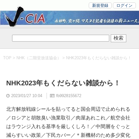
新規登録
ログイン
TOP
>
NHK（二階堂放送協会）
> NHK2023年もくだらない雑談から！
NHK2023年もくだらない雑談から！
2023/01/27 10:04
fb9928155672
北方解放戦線シールを貼ってると国会周辺で止められる
／ロシアと胡散臭い漁業取引／肉屋あれこれ／航空会社
はラウンジ入れる基準を厳しくしろ！／中間層をぐっと
減らすいい政策／下民カバー／＊新機材のため多少変化