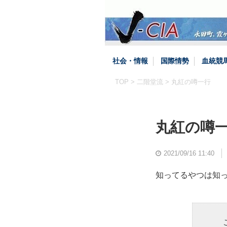
社会・情報
国際情勢
血統競
TOP
>
二階堂流
> 丸紅の噂一行
丸紅の噂
2021/09/16 11:40
知ってるやつは知