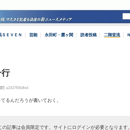
馬ＳＥＶＥＮ
芸能
永田町・霞ヶ関
読者投稿
二階堂流
一行
a2437f06dfe4
ってるんだろうが書いておく。
この記事は会員限定です。サイトにログインが必要となります