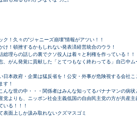
ック！久々の“ジャニーズ崩壊”情報がアツい！！
かけ！頓挫するかもしれない発表済経営統合のウラ！
詰総理らの話しの裏でクソ役人は着々と利権を作っている！！
志、がん発覚に貢献した「とてつもなく終わってる」自己中ム
い日本政府・企業は猛反省を！公安・外事が危険視する会社ここ
ます！
こんな世の中・・・関係者はみんな知ってるバナナマンの病状
産党よりも、ニッポン社会主義低国の自由民主党の方が共産主
ている！！！
て表面上しか汲み取れないクズマスゴミ