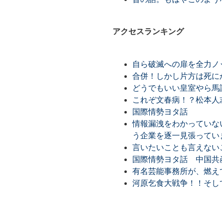
アクセスランキング
自ら破滅への扉を全力ノ
合併！しかし片方は死に
どうでもいい皇室やら馬
これぞ文春病！？松本人
国際情勢ヨタ話
情報漏洩をわかっていな
う企業を逐一見張ってい
言いたいことも言えない
国際情勢ヨタ話 中国共
有名芸能事務所が、燃え
河原乞食大戦争！！そし