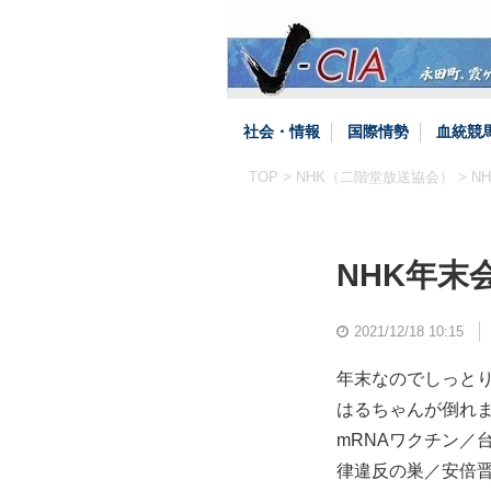
社会・情報
国際情勢
血統競
TOP
>
NHK（二階堂放送協会）
> 
NHK年
2021/12/18 10:15
年末なのでしっとり
はるちゃんが倒れ
mRNAワクチン／
律違反の巣／安倍