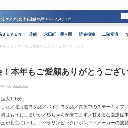
馬ＳＥＶＥＮ
芸能
永田町・霞ヶ関
読者投稿
二階堂流
NHK年末会！本年もご愛顧ありがとうございました！
末会！本年もご愛顧ありがとうござ
43cf3aa31f1e
拡大110分。
ました／北海道ヨタ話／バイクヨタ話／真夜中のステーキオフ
台湾はもうおしまいか／杉ちゃんが来てます／甘えるな医療従
晋三が北京にいけよ／パラリンピックはポンコツメーカーの披