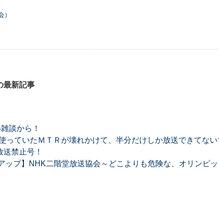
会）
の最新記事
い雑談から！
年使っていたＭＴＲが壊れかけて、半分だけしか放送できてない
放送禁止号！
アップ】NHK二階堂放送協会～どこよりも危険な、オリンピ