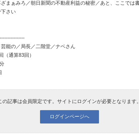
落ざまぁみろ／朝日新聞の不動産利益の秘密／あと、ここでは
で下さい
------------------
：芸能の／局長／二階堂／ナベさん
3回（通算83回）
10分
日
この記事は会員限定です。サイトにログインが必要となります