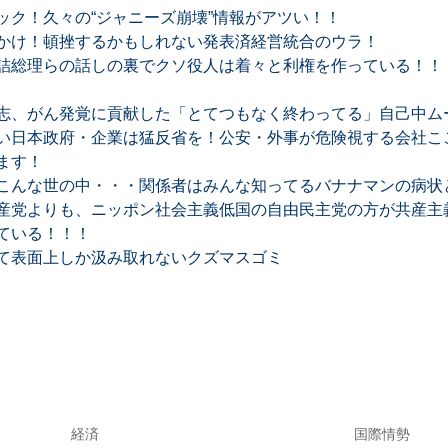
ック！久々の“ジャニーズ崩壊”情報がアツい！！
かけ！頓挫するかもしれない発表済経営統合のウラ！
詰総理らの話しの裏でクソ役人は着々と利権を作っている！！
志、がん発覚に貢献した「とてつもなく終わってる」自己中ム
い日本政府・企業は猛反省を！公安・外事が危険視する会社ここ
ます！
こんな世の中・・・関係者はみんな知ってるバナナマンの病状
産党よりも、ニッポン社会主義低国の自由民主党の方が共産主
ている！！！
て表面上しか汲み取れないクズマスゴミ
経済
国際情勢