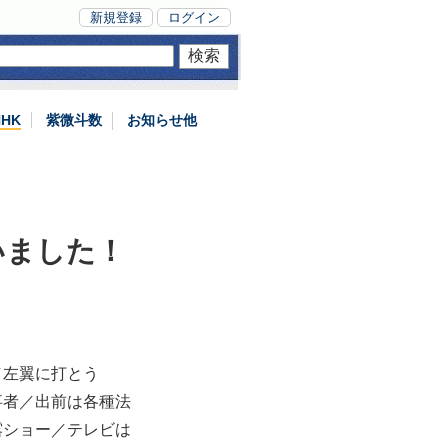
新規登録
ログイン
NHK
紫微斗数
お知らせ他
いました！
／左翼に打とう
事者／出前は各種法
露ショー／テレビは