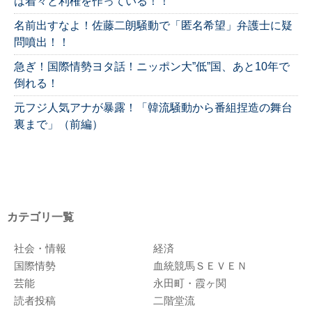
は着々と利権を作っている！！
名前出すなよ！佐藤二朗騒動で「匿名希望」弁護士に疑
問噴出！！
急ぎ！国際情勢ヨタ話！ニッポン大”低”国、あと10年で
倒れる！
元フジ人気アナが暴露！「韓流騒動から番組捏造の舞台
裏まで」（前編）
カテゴリ一覧
社会・情報
経済
国際情勢
血統競馬ＳＥＶＥＮ
芸能
永田町・霞ヶ関
読者投稿
二階堂流