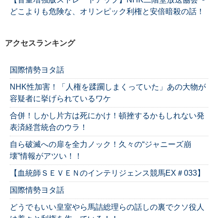
どこよりも危険な、オリンピック利権と安倍暗殺の話！
アクセスランキング
国際情勢ヨタ話
NHK性加害！「人権を蹂躙しまくっていた」あの大物が
容疑者に挙げられているワケ
合併！しかし片方は死にかけ！頓挫するかもしれない発
表済経営統合のウラ！
自ら破滅への扉を全力ノック！久々の“ジャニーズ崩
壊”情報がアツい！！
【血統師ＳＥＶＥＮのインテリジェンス競馬EX＃033】
国際情勢ヨタ話
どうでもいい皇室やら馬詰総理らの話しの裏でクソ役人