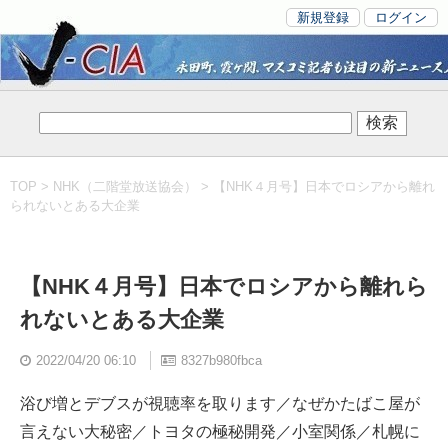
新規登録
ログイン
TOP
>
NHK（二階堂放送協会）
> 【NHK４月号】日本でロシアから離れ
られないとある大企業
【NHK４月号】日本でロシアから離れら
れないとある大企業
2022/04/20 06:10
8327b980fbca
浴び増とデブスが視聴率を取ります／なぜかたばこ屋が
言えない大秘密／トヨタの極秘開発／小室関係／札幌に