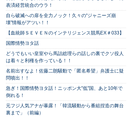
表済経営統合のウラ！
自ら破滅への扉を全力ノック！久々の“ジャニーズ崩
壊”情報がアツい！！
【血統師ＳＥＶＥＮのインテリジェンス競馬EX＃033】
国際情勢ヨタ話
どうでもいい皇室やら馬詰総理らの話しの裏でクソ役人
は着々と利権を作っている！！
名前出すなよ！佐藤二朗騒動で「匿名希望」弁護士に疑
問噴出！！
急ぎ！国際情勢ヨタ話！ニッポン大”低”国、あと10年で
倒れる！
元フジ人気アナが暴露！「韓流騒動から番組捏造の舞台
裏まで」（前編）