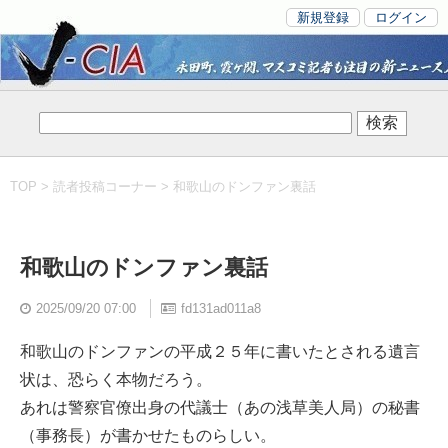
新規登録
ログイン
TOP
>
読者投稿コーナー
> 和歌山のドンファン裏話
和歌山のドンファン裏話
2025/09/20 07:00
fd131ad011a8
和歌山のドンファンの平成２５年に書いたとされる遺言
状は、恐らく本物だろう。
あれは警察官僚出身の代議士（あの浅草美人局）の秘書
（事務長）が書かせたものらしい。