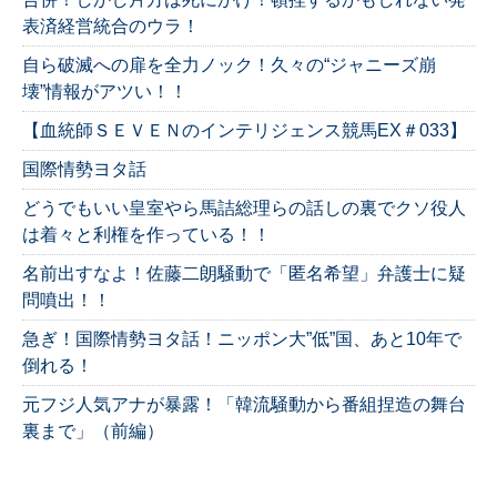
表済経営統合のウラ！
自ら破滅への扉を全力ノック！久々の“ジャニーズ崩
壊”情報がアツい！！
【血統師ＳＥＶＥＮのインテリジェンス競馬EX＃033】
国際情勢ヨタ話
どうでもいい皇室やら馬詰総理らの話しの裏でクソ役人
は着々と利権を作っている！！
名前出すなよ！佐藤二朗騒動で「匿名希望」弁護士に疑
問噴出！！
急ぎ！国際情勢ヨタ話！ニッポン大”低”国、あと10年で
倒れる！
元フジ人気アナが暴露！「韓流騒動から番組捏造の舞台
裏まで」（前編）