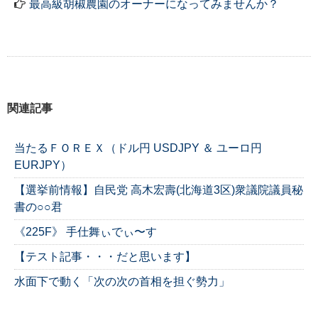
最高級胡椒農園のオーナーになってみませんか？
関連記事
当たるＦＯＲＥＸ（ドル円 USDJPY ＆ ユーロ円
EURJPY）
【選挙前情報】自民党 高木宏壽(北海道3区)衆議院議員秘
書の○○君
《225F》 手仕舞ぃでぃ〜す
【テスト記事・・・だと思います】
水面下で動く「次の次の首相を担ぐ勢力」