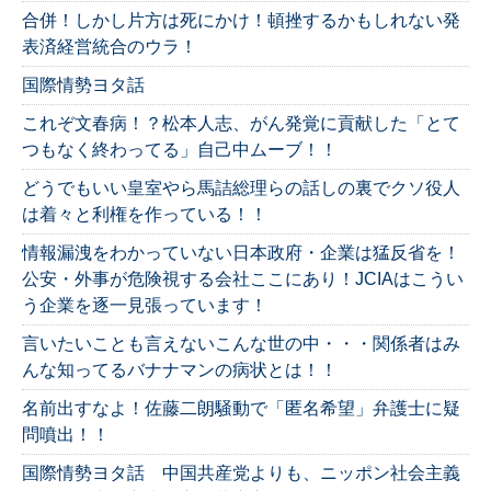
合併！しかし片方は死にかけ！頓挫するかもしれない発
表済経営統合のウラ！
国際情勢ヨタ話
これぞ文春病！？松本人志、がん発覚に貢献した「とて
つもなく終わってる」自己中ムーブ！！
どうでもいい皇室やら馬詰総理らの話しの裏でクソ役人
は着々と利権を作っている！！
情報漏洩をわかっていない日本政府・企業は猛反省を！
公安・外事が危険視する会社ここにあり！JCIAはこうい
う企業を逐一見張っています！
言いたいことも言えないこんな世の中・・・関係者はみ
んな知ってるバナナマンの病状とは！！
名前出すなよ！佐藤二朗騒動で「匿名希望」弁護士に疑
問噴出！！
国際情勢ヨタ話 中国共産党よりも、ニッポン社会主義