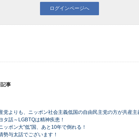
新記事
産党よりも、ニッポン社会主義低国の自由民主党の方が共産主
タ話～LGBTQは精神疾患！
ッポン大”低”国、あと10年で倒れる！
情勢与太話でございます！