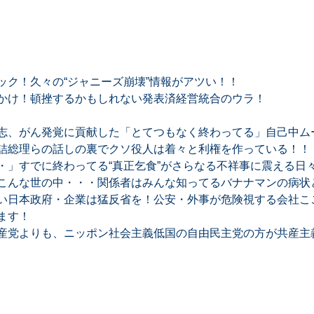
ック！久々の“ジャニーズ崩壊”情報がアツい！！
かけ！頓挫するかもしれない発表済経営統合のウラ！
志、がん発覚に貢献した「とてつもなく終わってる」自己中ム
詰総理らの話しの裏でクソ役人は着々と利権を作っている！！
・」すでに終わってる“真正乞食”がさらなる不祥事に震える日
こんな世の中・・・関係者はみんな知ってるバナナマンの病状
い日本政府・企業は猛反省を！公安・外事が危険視する会社ここ
ます！
産党よりも、ニッポン社会主義低国の自由民主党の方が共産主