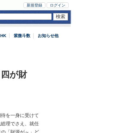
新規登録
ログイン
NHK
紫微斗数
お知らせ他
、四が財
期待を一身に受けて
元総理でさえ、就任
意の「財源が～」ど