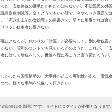
ころだ。安倍路線の継承だか何だか知らないが、不法難民の外
院議員定数削減等、全くどうでもいい話で、今やるべき課題で
し、「憲政史上初の女総理」の肩書きで、早々に引退すれば良
だリベラル信奉者に過ぎない。
が廃止となるが、代わりの「財源」が必要らしく、別の増税案
しかない。昭和のコントでも見ているかのようだ。これが、「
得者に対して増税をして、世論を煙に巻こうと言う策だろうが
か。
もしかしたら国際情勢の一大事件が起こる可能性がある。愛読
しつつ、様々な事態を想像して頂きたい。
この記事は会員限定です。サイトにログインが必要となります