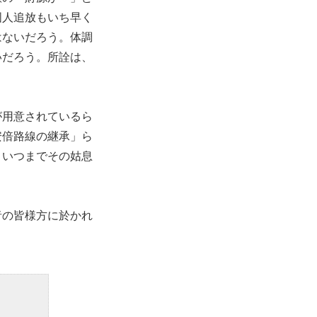
国人追放もいち早く
はないだろう。体調
いだろう。所詮は、
が用意されているら
安倍路線の継承」ら
、いつまでその姑息
者の皆様方に於かれ
。