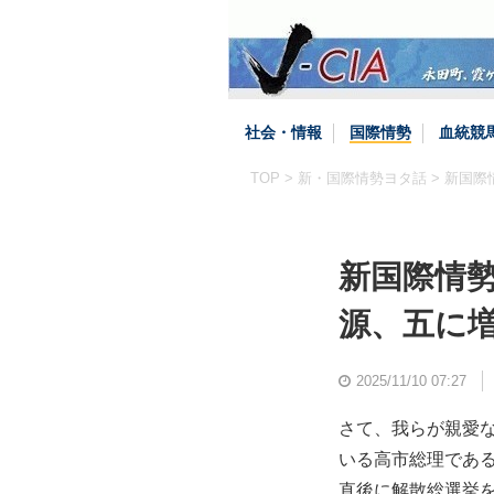
社会・情報
国際情勢
血統競
TOP
>
新・国際情勢ヨタ話
> 新国
新国際情
源、五に
2025/11/10 07:27
さて、我らが親愛
いる高市総理であ
直後に解散総選挙