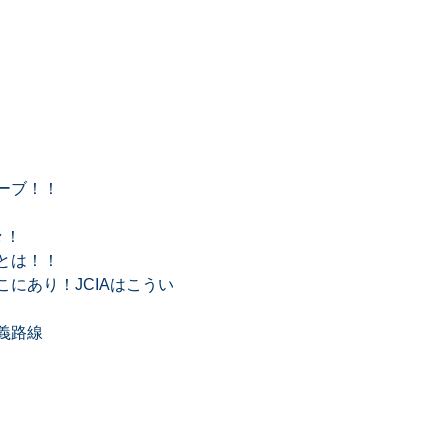
ーブ！！
々！
とは！！
にあり！JCIAはこうい
義路線