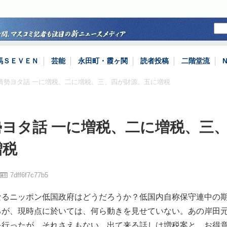
馬ＳＥＶＥＮ
芸能
永田町・霞ヶ関
読者投稿
二階堂流
際情勢ヨタ話 一に増税、二に増税、三、四が財源、五に増税
勢ヨタ話 一に増税、二に増税、三
増税
7dff6f7c77b5
なるニッポン低国政府はどうだろうか？低国内自称保守連中の
るが、現時点に於いては、何ら動きを見せていない。あの岸田
を行ったが、それさえもない。出て来る話しは増税案と、お得