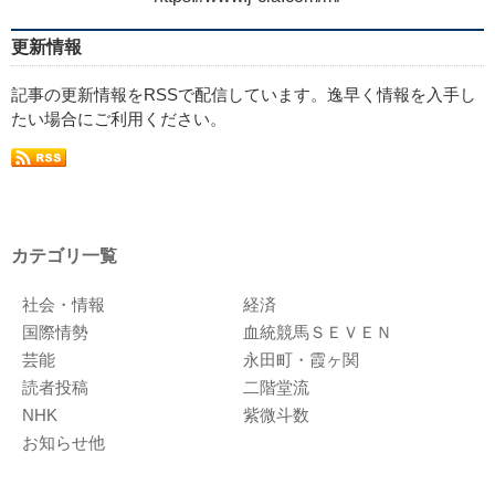
更新情報
記事の更新情報をRSSで配信しています。逸早く情報を入手し
たい場合にご利用ください。
カテゴリ一覧
社会・情報
経済
国際情勢
血統競馬ＳＥＶＥＮ
芸能
永田町・霞ヶ関
読者投稿
二階堂流
NHK
紫微斗数
お知らせ他