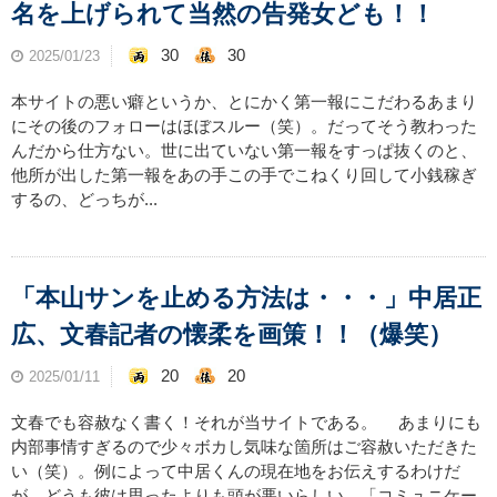
名を上げられて当然の告発女ども！！
30
30
2025/01/23
本サイトの悪い癖というか、とにかく第一報にこだわるあまり
にその後のフォローはほぼスルー（笑）。だってそう教わった
んだから仕方ない。世に出ていない第一報をすっぱ抜くのと、
他所が出した第一報をあの手この手でこねくり回して小銭稼ぎ
するの、どっちが...
「本山サンを止める方法は・・・」中居正
広、文春記者の懐柔を画策！！（爆笑）
20
20
2025/01/11
文春でも容赦なく書く！それが当サイトである。 あまりにも
内部事情すぎるので少々ボカし気味な箇所はご容赦いただきた
い（笑）。例によって中居くんの現在地をお伝えするわけだ
が、どうも彼は思ったよりも頭が悪いらしい。「コミュニケー