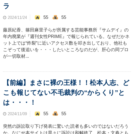
ラ
55
55
2024/11/24
藤原紀香、篠田麻里子らが所属する芸能事務所『サムデイ』の
年内廃業が『週刊女性PRIME』で報じられている。なぜだかネ
ット上では“炸裂”に近いアクセス数を叩き出しており、他社も
こぞって後追いを・・・したいところなのだが、肝心の同プロ
が一切取材...
【前編】まさに裸の王様！！松本人志、ど
こも報じてない不毛裁判の“からくり”と
は・・・！
55
55
2024/11/09
突然の訴訟取り下げ発表に驚いた読者も多いのではないだろう
か。なにせ本サイトは早々に訴訟は和解終了、松本・文春とも