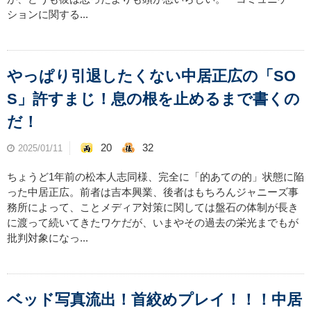
ションに関する...
やっぱり引退したくない中居正広の「SO
S」許すまじ！息の根を止めるまで書くの
だ！
20
32
2025/01/11
ちょうど1年前の松本人志同様、完全に「的あての的」状態に陥
った中居正広。前者は吉本興業、後者はもちろんジャニーズ事
務所によって、ことメディア対策に関しては盤石の体制が長き
に渡って続いてきたワケだが、いまやその過去の栄光までもが
批判対象になっ...
ベッド写真流出！首絞めプレイ！！！中居