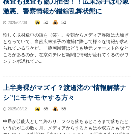
検査も捜査も協力拒否！！広末涼子は心象
激悪、警察情報が錯綜乱舞状態に
50
50
2025/04/08
珍しく取材途中の話を（笑）。今朝からメディア界隈は大騒ぎ
となっていて、当然広末涼子の逮捕に際して様々な情報が求め
られているワケだ。「静岡県警はどうも地元ファースト的なと
ころがあるのか、在京のテレビ新聞に情報が流れてくるのがワ
ンテンポ遅れてい...
上半身裸がマズイ？渡邊渚の“情報解禁ナ
シ”にモヤモヤする方々
55
55
2025/03/12
中居が芸能人として終わり、フジも落ちるところまで落ちたと
いうのがこの数ヶ月。メディアからするともはや双方とも“オワ