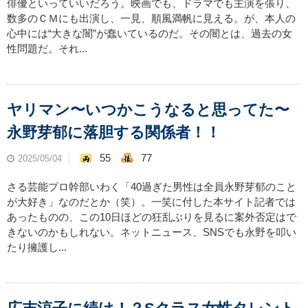
俳優といっていいだろう。映画でも、ドラマでも主演を張り、
数多のＣＭにも出演し、一見、順風満帆に見える。が、本人の
心中には“大きな闇”が蠢いているのだ。その闇とは、過去の女
性問題だ。それ...
ヤリマン〜いつかこうなると思ってた〜
永野芽郁に落胆する関係者！！
55
77
2025/05/04
さる芸能プロ幹部いわく「40過ぎた男性は全員永野芽郁のこと
が大好き」なのだとか（笑）。一笑に付した本サイト記者では
あったものの、この10日ほどの狂乱ぶりを見るに案外否定はで
きないのかもしれない。ネットニュース、SNSでも永野を叩い
たり擁護し...