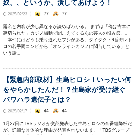
奴、、というか、潰してあげよう！
77
77
2025/02/23
題名と内容が少し異なるが読めばわかる。 まずは「俺は吉本に
裏切られた」カジノ騒動で聞こえてくるあの芸人の恨み節。。
本件にはどうも乗り遅れたフシがある。ダイタク・9番街レト
ロの若手両コンビから「オンラインカジノに関与している」と
いう話...
【緊急内部取材】生島ヒロシ！いったい何
をやらかしたんだ！？生島家が受け継ぐ
パワハラ遺伝子とは？
44
44
2025/02/17
1月27日にTBSラジオが突然発表した生島ヒロシの全番組降板だ
が、詳細な具体的な理由が発表されないまま、「TBSグループ