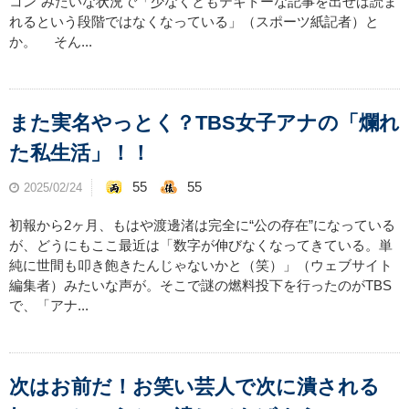
コン”みたいな状況で「少なくともテキトーな記事を出せば読ま
れるという段階ではなくなっている」（スポーツ紙記者）と
か。 そん...
また実名やっとく？TBS女子アナの「爛れ
た私生活」！！
55
55
2025/02/24
初報から2ヶ月、もはや渡邊渚は完全に“公の存在”になっている
が、どうにもここ最近は「数字が伸びなくなってきている。単
純に世間も叩き飽きたんじゃないかと（笑）」（ウェブサイト
編集者）みたいな声が。そこで謎の燃料投下を行ったのがTBS
で、「アナ...
次はお前だ！お笑い芸人で次に潰される