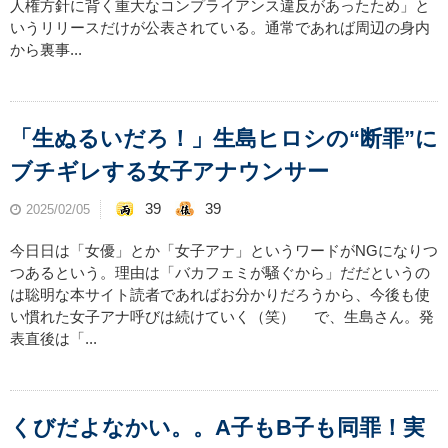
人権方針に背く重大なコンプライアンス違反があったため」と
いうリリースだけが公表されている。通常であれば周辺の身内
から裏事...
「生ぬるいだろ！」生島ヒロシの“断罪”に
ブチギレする女子アナウンサー
39
39
2025/02/05
今日日は「女優」とか「女子アナ」というワードがNGになりつ
つあるという。理由は「バカフェミが騒ぐから」だだというの
は聡明な本サイト読者であればお分かりだろうから、今後も使
い慣れた女子アナ呼びは続けていく（笑） で、生島さん。発
表直後は「...
くびだよなかい。。A子もB子も同罪！実