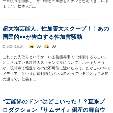
一番現状を理解し、かつ最悪の事態をキチンと想定できている
ようだ。松本人志...
超大物芸能人、性加害大スクープ！！あの
国民的●●が告白する性加害騒動
99
99
2024/12/18
これまた先取りというか、いま芸能界隈で「炸裂するらしい」
と目されている超特大スキャンダルについて。ハッキリ言う
が、現時点で報道するのは不可能に近いだろう。だがこの1年で
メディア、というか週刊誌もだいぶ変わっていることはご承知
の通りで、仁義も...
“芸能界のドン”はどこいった！？直系プ
ロダクション『サムデイ』倒産の舞台ウ