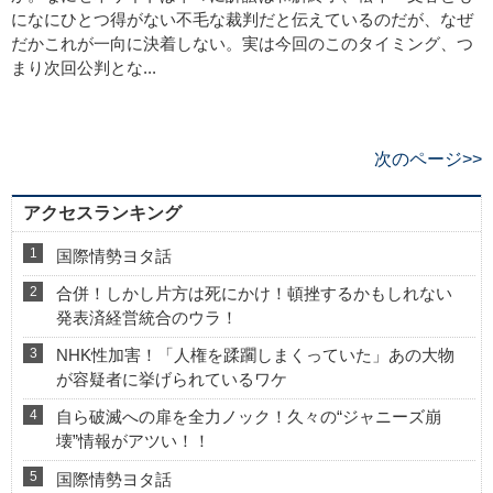
になにひとつ得がない不毛な裁判だと伝えているのだが、なぜ
だかこれが一向に決着しない。実は今回のこのタイミング、つ
まり次回公判とな...
次のページ>>
アクセスランキング
国際情勢ヨタ話
合併！しかし片方は死にかけ！頓挫するかもしれない
発表済経営統合のウラ！
NHK性加害！「人権を蹂躙しまくっていた」あの大物
が容疑者に挙げられているワケ
自ら破滅への扉を全力ノック！久々の“ジャニーズ崩
壊”情報がアツい！！
国際情勢ヨタ話