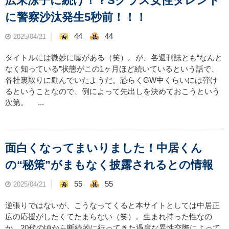
広末涼子に続け！？Sクラス女性タレント
に警察沙汰発生5秒前！！！
44
44
2025/04/21
タイトルには微妙に嘘がある（笑）。が、各週刊誌とも“なんと
なく知っている”状態がこの1ヶ月ほど続いているという話で、
各社裏取りに励んでいたようだ。恐らくGW中くらいには弾け
るということなので、例によって先出しを決めておこうという
次第。 ...
面白くなってまいりました！中居くん
の“秘策”がまもなく披露されるとの情報
55
55
2025/04/21
逆張りではないが、こうなってくると本サイトとしては中居正
広の応援がしたくてたまらない（笑）。生まれ持った性なの
か、20代の頃から断続的に行ってきた過度な異性交際によって