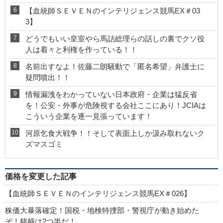
【血統師ＳＥＶＥＮのインテリジェンス競馬EX＃03
3】
どうでもいい皇室やら馬詰総理らの話しの裏でクソ役
人は着々と利権を作っている！！
名前出すなよ！佐藤二朗騒動で「匿名希望」弁護士に
疑問噴出！！
情報漏洩をわかっていない日本政府・企業は猛反省
を！公安・外事が危険視する会社ここにあり！JCIAは
こういう企業を逐一見張っています！
河原乞食大戦争！！そして表面上しか汲み取れないク
ズマスゴミ
価格を変更した記事
【血統師ＳＥＶＥＮのインテリジェンス競馬EX＃026】
株価大暴落確定！国税・地検特捜部・警視庁が動き始めた
ぞ！銘柄は2つ半だ！