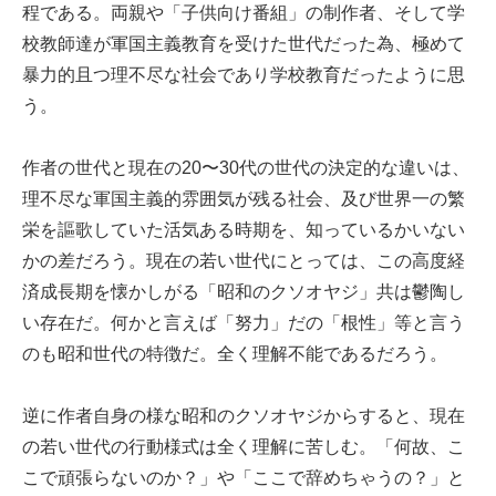
程である。両親や「子供向け番組」の制作者、そして学
校教師達が軍国主義教育を受けた世代だった為、極めて
暴力的且つ理不尽な社会であり学校教育だったように思
う。
作者の世代と現在の20〜30代の世代の決定的な違いは、
理不尽な軍国主義的雰囲気が残る社会、及び世界一の繁
栄を謳歌していた活気ある時期を、知っているかいない
かの差だろう。現在の若い世代にとっては、この高度経
済成長期を懐かしがる「昭和のクソオヤジ」共は鬱陶し
い存在だ。何かと言えば「努力」だの「根性」等と言う
のも昭和世代の特徴だ。全く理解不能であるだろう。
逆に作者自身の様な昭和のクソオヤジからすると、現在
の若い世代の行動様式は全く理解に苦しむ。「何故、こ
こで頑張らないのか？」や「ここで辞めちゃうの？」と