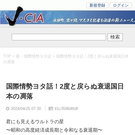
新規登録
ログイン
TOP
>
新・国際情勢ヨタ話
> 国際情勢ヨタ話！2度と戻らぬ衰退国日本
の凋落
国際情勢ヨタ話！2度と戻らぬ衰退国日
本の凋落
2024/04/25 07:30
41c3598dfb9f
君にも見えるウルトラの星
〜昭和の高度経済成長期と令和なる衰退期〜