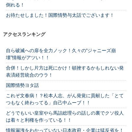
倒れる！
お待たせしました！国際情勢与太話でございます！
アクセスランキング
自ら破滅への扉を全力ノック！久々の“ジャニーズ崩
壊”情報がアツい！！
合併！しかし片方は死にかけ！頓挫するかもしれない発
表済経営統合のウラ！
国際情勢ヨタ話
これぞ文春病！？松本人志、がん発覚に貢献した「とて
つもなく終わってる」自己中ムーブ！！
どうでもいい皇室やら馬詰総理らの話しの裏でクソ役人
は着々と利権を作っている！！
情報漏洩をわかっていない日本政府・企業は猛反省を！