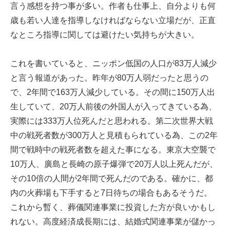
言う感想を持つ事が多い。作者も仕事上、自分よりも何
歳も若い人達を指導しなければならない立場だが、正直
なところ指導に関しては避けたい気持ちが大きい。
これを書いていると、ニッポン低国の人口が83万人減少
と言う報道があった。昨年が80万人弱だったと思うの
で、2年間で163万人減少している。その間に150万人出
生していて、20万人前後の外国人が入ってきている為、
実際には333万人位死んだと思われる。第二次世界大戦
中の戦死者数が300万人と見積もられている為、この2年
間で戦時中の戦死者数を超えた事になる。東京大空襲で
10万人、廣島と長崎の原子爆弾で20万人以上死んだが、
その10倍の人間が2年間で死んだのである。確かに、都
内の火葬場も下手すると7日待ちの場合もあるそうだ。
これから暫く、葬儀関連事業に投資した方が良いかもし
れない。高度経済成長期には、結婚式関連事業が儲かっ