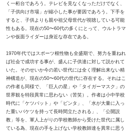
く一桁台であろう。テレビを見なくなっただけでなく、
「子供向け市場」が縮小した事が要因であろう。下手を
すると、子供よりも親や祖父母世代が視聴している可能
性もある。現在の50〜60代の多くにとって、ウルトラマ
ンや仮面ライダーは身近な存在である。
1970年代ではスポーツ根性物も全盛期で、努力を重ねれ
ば社会で成功する事が、盛んに子供達に対して説かれて
いた。そのせいか今の若い世代には全く理解出来ない精
神構造が、現在の50〜60代の世代に存在する。それはこ
の作者も同様で、「巨人の星」や「タイガーマスク」の
世界観を特段異常に思わない（苦笑）。作者は小中学校
時代に「ケツバット」や「ビンタ」、「水が大量に入っ
た重いバケツを持って長時間立たされる」、「公開説
教」等を、軍人上がりの学校教師から受けた世代に属し
ている為、現在の手を上げない学校教師達を異常に思う