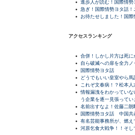
進歩人が読む！国際情勢ヨ
急ぎ！国際情勢ヨタ話！ニ
お待たせしました！国際
アクセスランキング
合併！しかし片方は死に
自ら破滅への扉を全力ノ
国際情勢ヨタ話
どうでもいい皇室やら馬
これぞ文春病！？松本人
情報漏洩をわかっていな
う企業を逐一見張ってい
名前出すなよ！佐藤二朗
国際情勢ヨタ話 中国共
有名芸能事務所が、燃え
河原乞食大戦争！！そし