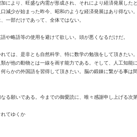
増加により、旺盛な内需が形成され、それにより経済発展した
人口減少が始まった昨今、昭和のような経済発展はあり得ない
は、一部だけであって、全体ではない。
英語や略語等の使用を避けて欲しい。頭が悪くなるだけだ。
かれては、是非とも自然科学、特に数学の勉強をして頂きたい
人類が他の動物とは一線を画す能力である。そして、人工知能
、何らかの外国語を習得して頂きたい。脳の鍛錬に繋がる事は
切なる願いである。今までの御愛読に、唯々感謝申し上げる次
ぐれてゆくか