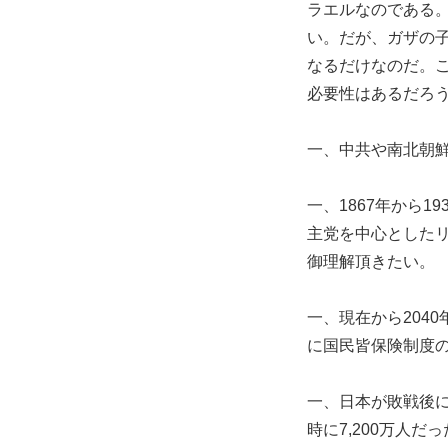
ラエルなのである
い。だが、ガザの
なるだけなのだ。
必要性はあるだろ
一、中共や南北朝
一、1867年から
主党を中心とした
御理解頂きたい。
一、現在から204
に国民皆保険制度
一、日本が敗戦後に
時に7,200万人