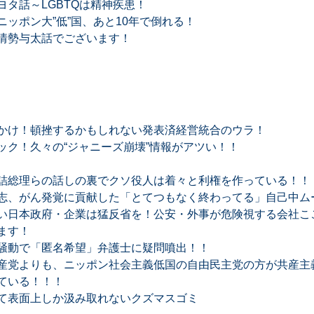
タ話～LGBTQは精神疾患！
ッポン大”低”国、あと10年で倒れる！
情勢与太話でございます！
かけ！頓挫するかもしれない発表済経営統合のウラ！
ック！久々の“ジャニーズ崩壊”情報がアツい！！
詰総理らの話しの裏でクソ役人は着々と利権を作っている！！
志、がん発覚に貢献した「とてつもなく終わってる」自己中ム
い日本政府・企業は猛反省を！公安・外事が危険視する会社ここ
ます！
騒動で「匿名希望」弁護士に疑問噴出！！
産党よりも、ニッポン社会主義低国の自由民主党の方が共産主
ている！！！
て表面上しか汲み取れないクズマスゴミ