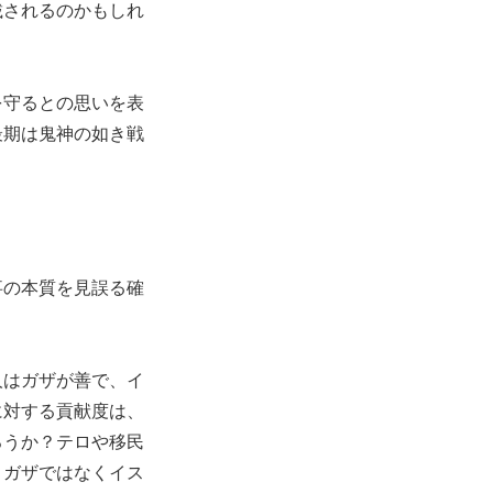
載されるのかもしれ
を守るとの思いを表
最期は鬼神の如き戦
事の本質を見誤る確
人はガザが善で、イ
に対する貢献度は、
ろうか？テロや移民
、ガザではなくイス