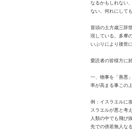
なるかもしれない
ない。何れにして
冒頭の土方歳三辞
現している。多摩
いぶりにより後世
愛読者の皆様方に
一、物事を「善悪
率が高まる事この
例：イスラエルに
スラエルが悪と考
人類の中でも飛び
先での傍若無人な