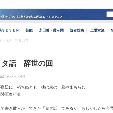
馬ＳＥＶＥＮ
芸能
永田町・霞ヶ関
読者投稿
二階堂流
情勢ヨタ話 辞世の回
ヨタ話 辞世の回
198ccbbfd441
が島辺に 朽ちぬとも 魂は東の 君やまもらむ
國陸軍奉行並
にて書き散らかしてきた「ヨタ話」であるが、もしかしたら今