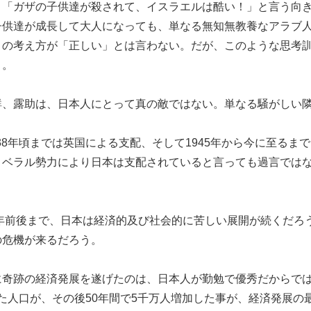
。「ガザの子供達が殺されて、イスラエルは酷い！」と言う向
子供達が成長して大人になっても、単なる無知無教養なアラブ
この考え方が「正しい」とは言わない。だが、このような思考
う。
鮮、露助は、日本人にとって真の敵ではない。単なる騒がしい
1938年頃までは英国による支配、そして1945年から今に至るま
リベラル勢力により日本は支配されていると言っても過言では
0年前後まで、日本は経済的及び社会的に苦しい展開が続くだろう
の危機が来るだろう。
奇跡の経済発展を遂げたのは、日本人が勤勉で優秀だからではな
だった人口が、その後50年間で5千万人増加した事が、経済発展