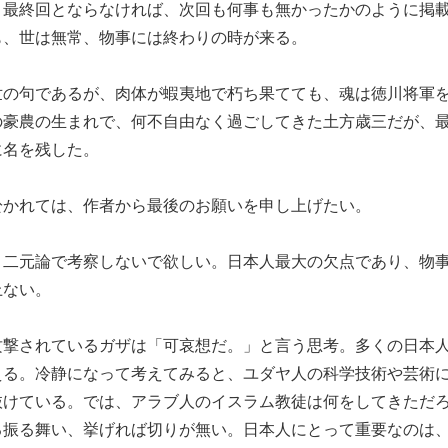
、最終回とならなければ、次回も何事も無かったかのように掲
も、世は無常、物事には終わりの時が来る。
世の句であるが、肉体が蝦夷地で朽ち果てても、魂は徳川将軍
の豪農の生まれで、何不自由なく過ごしてきた土方歳三だが、
に名を残した。
於かれては、作者から最後のお願いを申し上げたい。
」二元論で考察しないで欲しい。日本人最大の欠点であり、物
上ない。
攻撃されているガザは「可哀想だ。」と言う思考。多くの日本
える。冷静になって考えてみると、ユダヤ人の科学技術や芸術
抜けている。では、アラブ人のイスラム教徒は何をしてきただ
る振る舞い、挙げれば切りが無い。日本人にとって重要なのは