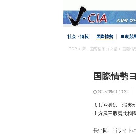
社会・情報
国際情勢
血統競
TOP
>
新・国際情勢ヨタ話
> 国際
国際情勢
2025/09/01 10:32
よしや身は 蝦夷
土方歳三蝦夷共和
長い間、当サイト